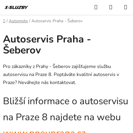
Přejít
Hledat
NÁKUP
na
KOŠÍK
obsah
Domů
/
Automoto
/
Autoservis Praha - Šeberov
Autoservis Praha -
Šeberov
Pro zákazníky z Prahy - Šeberov zajišťujeme službu
autoservisu na Praze 8. Poptáváte kvalitní autoservis v
Praze? Neváhejte nás kontaktovat.
Bližší informace o autoservisu
na Praze 8 najdete na webu