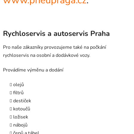
www.pneupraga.cz
.
Rychloservis a autoservis Praha
Pro naše zákazníky provozujeme také na počkání
rychloservis na osobní a dodávkové vozy.
Provádíme výměnu a dodání
olejů
filtrů
destiček
kotoučů
ložisek
nábojů
čepů a táhel