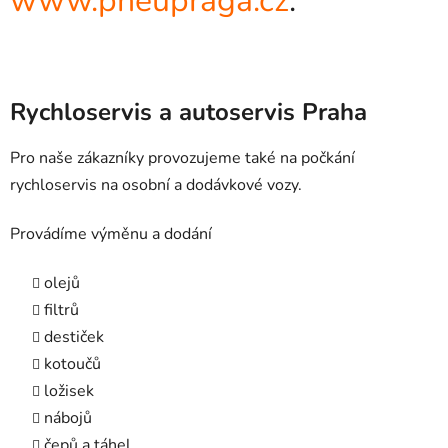
www.pneupraga.cz
.
Rychloservis a autoservis Praha
Pro naše zákazníky provozujeme také na počkání
rychloservis na osobní a dodávkové vozy.
Provádíme výměnu a dodání
olejů
filtrů
destiček
kotoučů
ložisek
nábojů
čepů a táhel