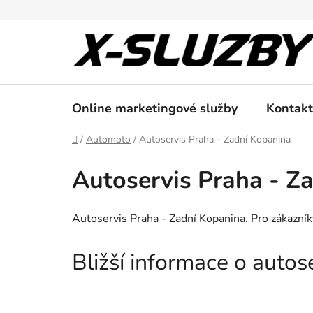
Přejít
na
obsah
Online marketingové služby
Kontakt
Domů
/
Automoto
/
Autoservis Praha - Zadní Kopanina
Autoservis Praha - Z
Autoservis Praha - Zadní Kopanina. Pro zákazníky
Bližší informace o auto