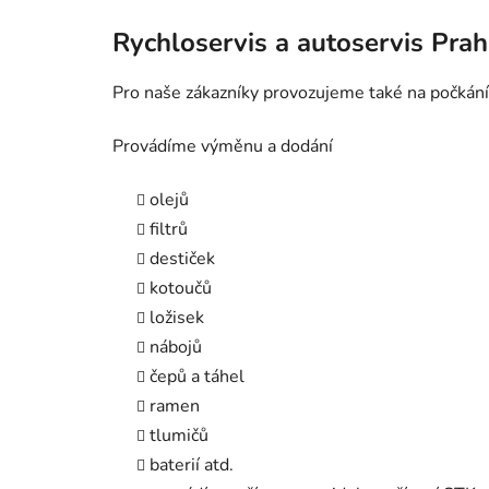
Rychloservis a autoservis Pra
Pro naše zákazníky provozujeme také na počkání
Provádíme výměnu a dodání
olejů
filtrů
destiček
kotoučů
ložisek
nábojů
čepů a táhel
ramen
tlumičů
baterií atd.