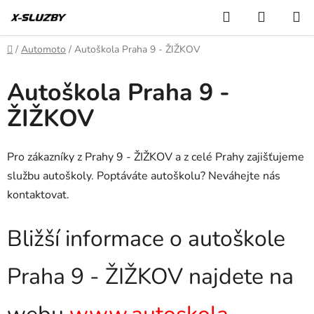
Přejít
Hledat
NÁKUP
na
KOŠÍK
obsah
Domů
/
Automoto
/
Autoškola Praha 9 - ŽIŽKOV
Autoškola Praha 9 -
ŽIŽKOV
Pro zákazníky z Prahy 9 - ŽIŽKOV a z celé Prahy zajišťujeme
službu autoškoly. Poptáváte autoškolu? Neváhejte nás
kontaktovat.
Bližší informace o autoškole
Praha 9 - ŽIŽKOV najdete na