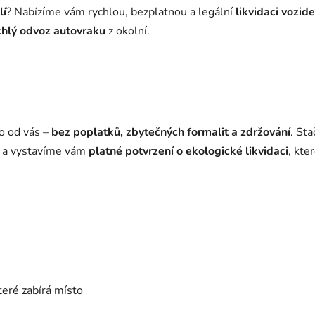
lí
? Nabízíme vám rychlou, bezplatnou a legální
likvidaci vozide
chlý odvoz autovraku
z okolní.
o od vás –
bez poplatků, zbytečných formalit a zdržování
. St
ě a vystavíme vám
platné potvrzení o ekologické likvidaci
, kte
které zabírá místo