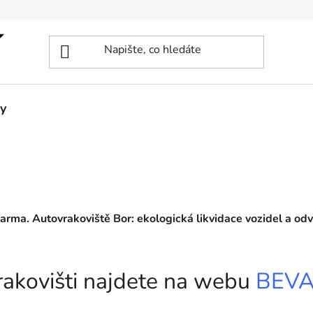
y
darma. Autovrakoviště Bor: ekologická likvidace vozidel a od
vrakovišti najdete na webu
BEV