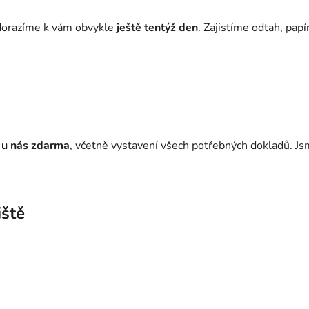
– dorazíme k vám obvykle
ještě tentýž den
. Zajistíme odtah, papí
 u nás zdarma
, včetně vystavení všech potřebných dokladů. Jsm
iště