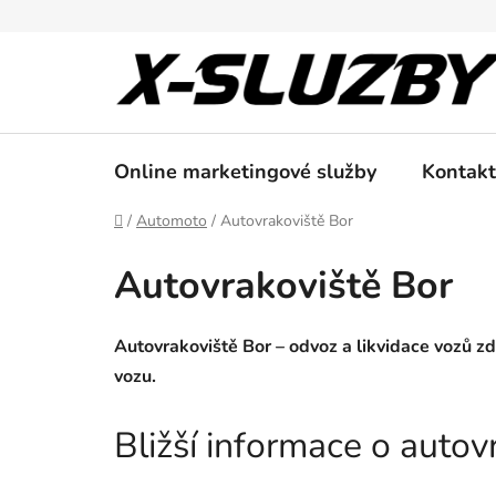
Přejít
na
obsah
Online marketingové služby
Kontakt
Domů
/
Automoto
/
Autovrakoviště Bor
Autovrakoviště Bor
Autovrakoviště Bor – odvoz a likvidace vozů z
vozu.
Bližší informace o auto