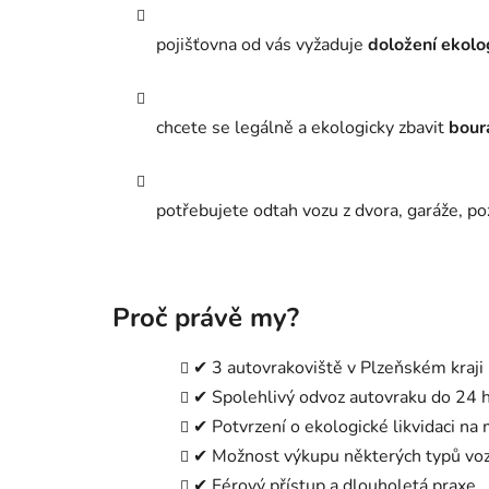
pojišťovna od vás vyžaduje
doložení ekolo
chcete se legálně a ekologicky zbavit
bour
potřebujete odtah vozu z dvora, garáže, 
Proč právě my?
✔ 3 autovrakoviště v Plzeňském kraji
✔ Spolehlivý odvoz autovraku do 24 
✔ Potvrzení o ekologické likvidaci na 
✔ Možnost výkupu některých typů vo
✔ Férový přístup a dlouholetá praxe