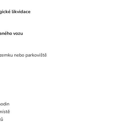
gické likvidace
aného vozu
pozemku nebo parkoviště
hodin
místě
zů