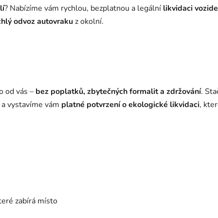
lí
? Nabízíme vám rychlou, bezplatnou a legální
likvidaci vozide
chlý odvoz autovraku
z okolní.
o od vás –
bez poplatků, zbytečných formalit a zdržování
. St
ě a vystavíme vám
platné potvrzení o ekologické likvidaci
, kte
které zabírá místo