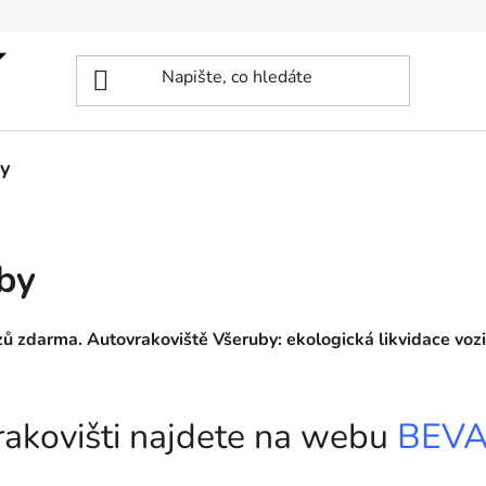
y
by
zů zdarma. Autovrakoviště Všeruby: ekologická likvidace voz
vrakovišti najdete na webu
BEV