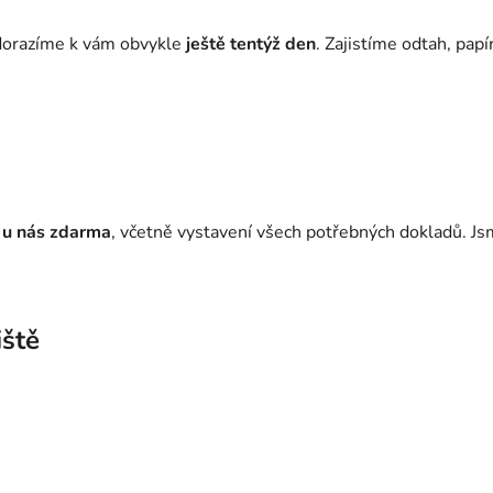
– dorazíme k vám obvykle
ještě tentýž den
. Zajistíme odtah, papí
 u nás zdarma
, včetně vystavení všech potřebných dokladů. Jsm
iště