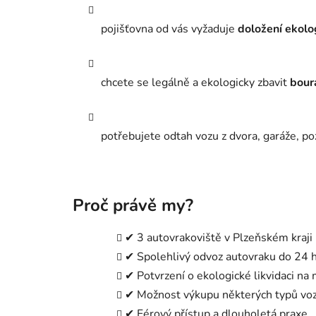
pojišťovna od vás vyžaduje
doložení ekolo
chcete se legálně a ekologicky zbavit
bour
potřebujete odtah vozu z dvora, garáže, 
Proč právě my?
✔ 3 autovrakoviště v Plzeňském kraji
✔ Spolehlivý odvoz autovraku do 24 
✔ Potvrzení o ekologické likvidaci na 
✔ Možnost výkupu některých typů vo
✔ Férový přístup a dlouholetá praxe