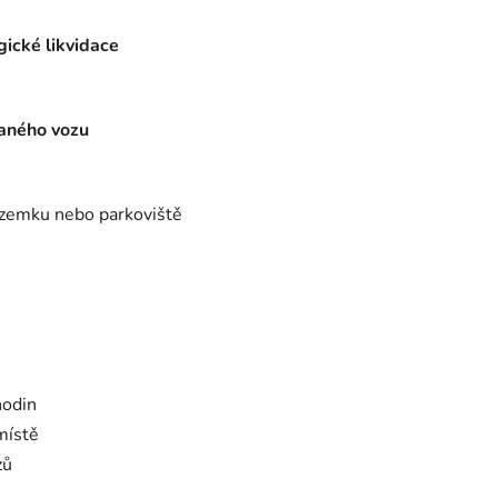
gické likvidace
aného vozu
pozemku nebo parkoviště
hodin
místě
zů