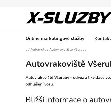
Přejít
na
obsah
Online marketingové služby
Kontakt
Domů
/
Automoto
/
Autovrakoviště Všeruby
Autovrakoviště Všeru
Autovrakoviště Všeruby – odvoz a likvidace vo
odhlášení vozu.
Bližší informace o auto