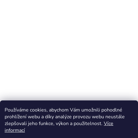
Používáme cookies, abychom Vám umožnili pohodlné
prohlížení webu a díky analýze provozu webu neustále
zlepšovali jeho funkce, výkon a použitelnost.
Více
Z
informací
á
Online marketing zajišťuje společnost X-VISION