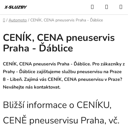
Přejít
Hledat
NÁKUP
na
KOŠÍK
obsah
Domů
/
Automoto
/
CENÍK, CENA pneuservis Praha - Ďáblice
CENÍK, CENA pneuservis
Praha - Ďáblice
CENÍK, CENA pneuservis Praha - Ďáblice. Pro zákazníky z
Prahy - Ďáblice zajišťujeme službu pneuservisu na Praze
8 - Libeň. Zajímá vás CENÍK, CENA pneuservisu v Praze?
Neváhejte nás kontaktovat.
Bližší informace o CENÍKU,
CENĚ pneuservisu Praha, vč.