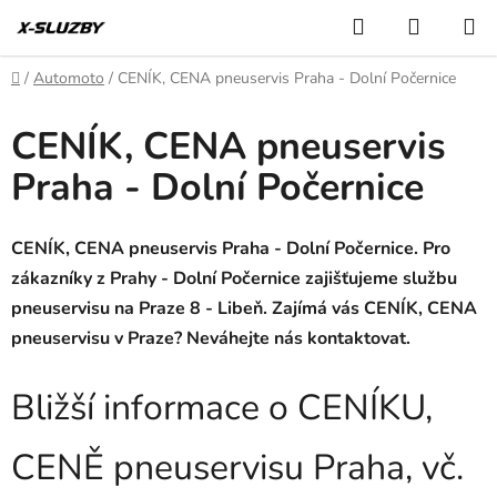
Přejít
Hledat
NÁKUP
na
KOŠÍK
obsah
Domů
/
Automoto
/
CENÍK, CENA pneuservis Praha - Dolní Počernice
CENÍK, CENA pneuservis
Praha - Dolní Počernice
CENÍK, CENA pneuservis Praha - Dolní Počernice. Pro
zákazníky z Prahy - Dolní Počernice zajišťujeme službu
pneuservisu na Praze 8 - Libeň. Zajímá vás CENÍK, CENA
pneuservisu v Praze? Neváhejte nás kontaktovat.
Bližší informace o CENÍKU,
CENĚ pneuservisu Praha, vč.