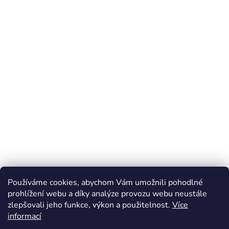
Používáme cookies, abychom Vám umožnili pohodlné
prohlížení webu a díky analýze provozu webu neustále
zlepšovali jeho funkce, výkon a použitelnost.
Více
Z
informací
á
Online marketing zajišťuje společnost X-VISION