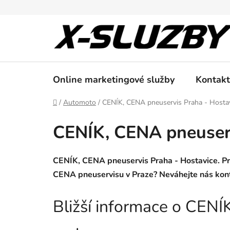
Přejít
na
obsah
Online marketingové služby
Kontakt
Domů
/
Automoto
/
CENÍK, CENA pneuservis Praha - Hosta
CENÍK, CENA pneuserv
CENÍK, CENA pneuservis Praha - Hostavice. Pro
CENA pneuservisu v Praze? Neváhejte nás kon
Bližší informace o CENÍ