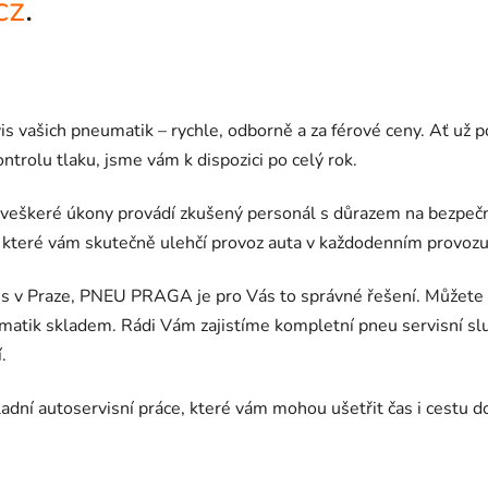
cz
.
ašich pneumatik – rychle, odborně a za férové ceny. Ať už po
rolu tlaku, jsme vám k dispozici po celý rok.
veškeré úkony provádí zkušený personál s důrazem na bezpečno
 které vám skutečně ulehčí provoz auta v každodenním provozu
s v Praze, PNEU PRAGA je pro Vás to správné řešení. Můžete s
matik skladem. Rádi Vám zajistíme kompletní pneu servisní s
.
dní autoservisní práce, které vám mohou ušetřit čas i cestu do 