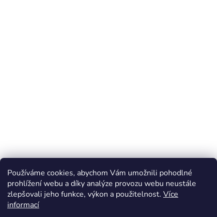
Používáme cookies, abychom Vám umožnili pohodlné
prohlížení webu a díky analýze provozu webu neustále
zlepšovali jeho funkce, výkon a použitelnost.
Více
Z
informací
á
Online marketing zajišťuje společnost X-VISION