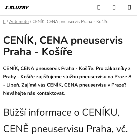
Přejít
Hledat
NÁKUP
na
KOŠÍK
obsah
Domů
/
Automoto
/
CENÍK, CENA pneuservis Praha - Košíře
CENÍK, CENA pneuservis
Praha - Košíře
CENÍK, CENA pneuservis Praha - Košíře. Pro zákazníky z
Prahy - Košíře zajišťujeme službu pneuservisu na Praze 8
- Libeň. Zajímá vás CENÍK, CENA pneuservisu v Praze?
Neváhejte nás kontaktovat.
Bližší informace o CENÍKU,
CENĚ pneuservisu Praha, vč.