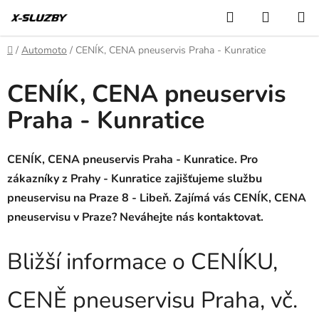
Přejít
Hledat
NÁKUP
na
KOŠÍK
obsah
Domů
/
Automoto
/
CENÍK, CENA pneuservis Praha - Kunratice
CENÍK, CENA pneuservis
Praha - Kunratice
CENÍK, CENA pneuservis Praha - Kunratice. Pro
zákazníky z Prahy - Kunratice zajišťujeme službu
pneuservisu na Praze 8 - Libeň. Zajímá vás CENÍK, CENA
pneuservisu v Praze? Neváhejte nás kontaktovat.
Bližší informace o CENÍKU,
CENĚ pneuservisu Praha, vč.