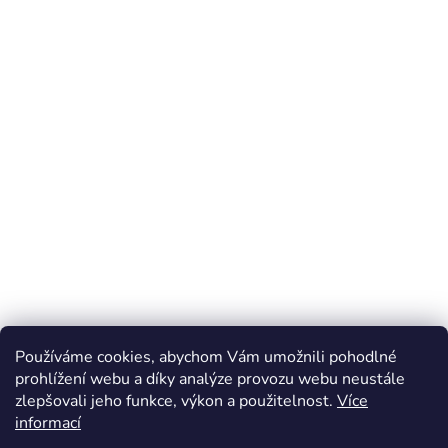
Používáme cookies, abychom Vám umožnili pohodlné
prohlížení webu a díky analýze provozu webu neustále
zlepšovali jeho funkce, výkon a použitelnost.
Více
Z
informací
á
Online marketing zajišťuje společnost X-VISION