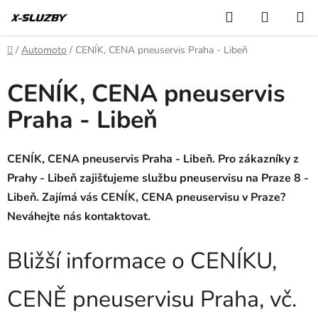
Přejít
Hledat
NÁKUP
na
KOŠÍK
obsah
Domů
/
Automoto
/
CENÍK, CENA pneuservis Praha - Libeň
CENÍK, CENA pneuservis
Praha - Libeň
CENÍK, CENA pneuservis Praha - Libeň. Pro zákazníky z
Prahy - Libeň zajišťujeme službu pneuservisu na Praze 8 -
Libeň. Zajímá vás CENÍK, CENA pneuservisu v Praze?
Neváhejte nás kontaktovat.
Bližší informace o CENÍKU,
CENĚ pneuservisu Praha, vč.