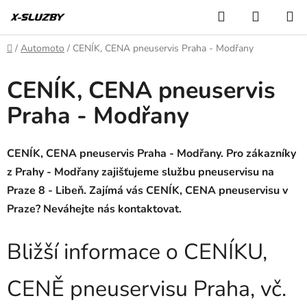
Přejít
Hledat
NÁKUP
na
KOŠÍK
obsah
Domů
/
Automoto
/
CENÍK, CENA pneuservis Praha - Modřany
CENÍK, CENA pneuservis
Praha - Modřany
CENÍK, CENA pneuservis Praha - Modřany. Pro zákazníky
z Prahy - Modřany zajišťujeme službu pneuservisu na
Praze 8 - Libeň. Zajímá vás CENÍK, CENA pneuservisu v
Praze? Neváhejte nás kontaktovat.
Bližší informace o CENÍKU,
CENĚ pneuservisu Praha, vč.