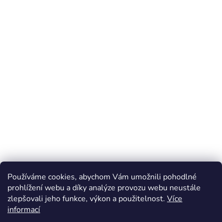
Používáme cookies, abychom Vám umožnili pohodlné
prohlížení webu a díky analýze provozu webu neustále
zlepšovali jeho funkce, výkon a použitelnost.
Více
Z
informací
á
Online marketing zajišťuje společnost X-VISION