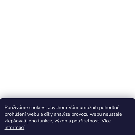
Používáme cookies, abychom Vám umožnili pohodlné
prohlížení webu a díky analýze provozu webu neustále
zlepšovali jeho funkce, výkon a použitelnost.
Více
Z
informací
á
Online marketing zajišťuje společnost X-VISION