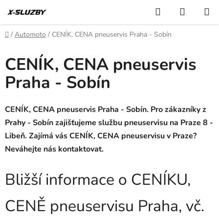
Přejít
Hledat
NÁKUP
na
KOŠÍK
obsah
Domů
/
Automoto
/
CENÍK, CENA pneuservis Praha - Sobín
CENÍK, CENA pneuservis
Praha - Sobín
CENÍK, CENA pneuservis Praha - Sobín. Pro zákazníky z
Prahy - Sobín zajišťujeme službu pneuservisu na Praze 8 -
Libeň. Zajímá vás CENÍK, CENA pneuservisu v Praze?
Neváhejte nás kontaktovat.
Bližší informace o CENÍKU,
CENĚ pneuservisu Praha, vč.