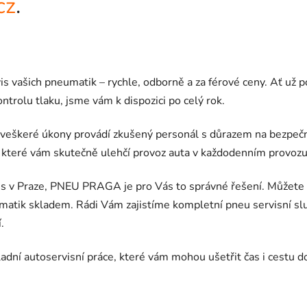
cz
.
ašich pneumatik – rychle, odborně a za férové ceny. Ať už po
rolu tlaku, jsme vám k dispozici po celý rok.
veškeré úkony provádí zkušený personál s důrazem na bezpečno
 které vám skutečně ulehčí provoz auta v každodenním provozu
s v Praze, PNEU PRAGA je pro Vás to správné řešení. Můžete s
matik skladem. Rádi Vám zajistíme kompletní pneu servisní s
.
dní autoservisní práce, které vám mohou ušetřit čas i cestu do 