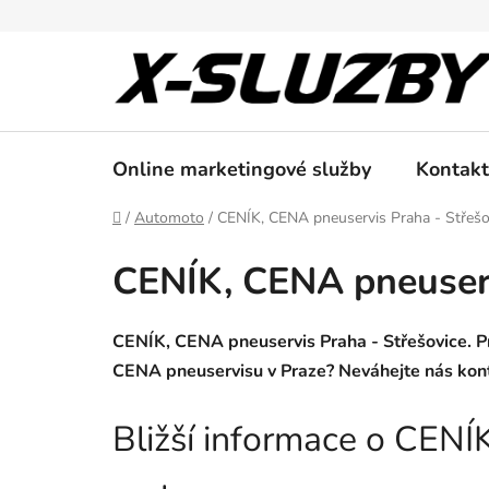
Přejít
na
obsah
Online marketingové služby
Kontakt
Domů
/
Automoto
/
CENÍK, CENA pneuservis Praha - Střešo
CENÍK, CENA pneuserv
CENÍK, CENA pneuservis Praha - Střešovice. Pr
CENA pneuservisu v Praze? Neváhejte nás kon
Bližší informace o CENÍ