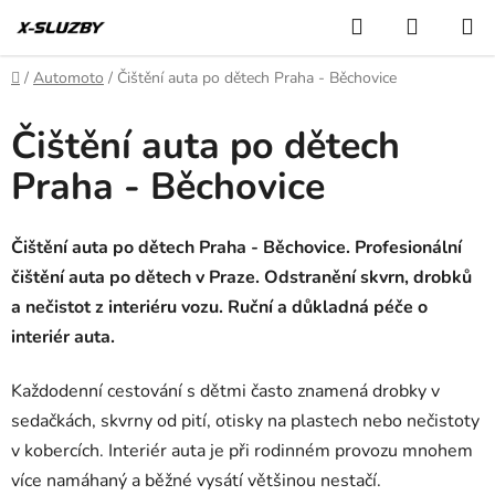
Přejít
Hledat
NÁKUP
na
KOŠÍK
obsah
Domů
/
Automoto
/
Čištění auta po dětech Praha - Běchovice
Čištění auta po dětech
Praha - Běchovice
Čištění auta po dětech Praha - Běchovice. Profesionální
čištění auta po dětech v Praze. Odstranění skvrn, drobků
a nečistot z interiéru vozu. Ruční a důkladná péče o
interiér auta.
Každodenní cestování s dětmi často znamená drobky v
sedačkách, skvrny od pití, otisky na plastech nebo nečistoty
v kobercích. Interiér auta je při rodinném provozu mnohem
více namáhaný a běžné vysátí většinou nestačí.