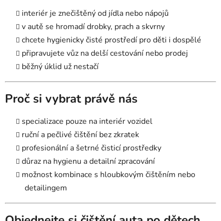
interiér je znečištěný od jídla nebo nápojů
v autě se hromadí drobky, prach a skvrny
chcete hygienicky čisté prostředí pro děti i dospělé
připravujete vůz na delší cestování nebo prodej
běžný úklid už nestačí
Proč si vybrat právě nás
specializace pouze na interiér vozidel
ruční a pečlivé čištění bez zkratek
profesionální a šetrné čisticí prostředky
důraz na hygienu a detailní zpracování
možnost kombinace s hloubkovým čištěním nebo
detailingem
Objednejte si čištění auta po dětech