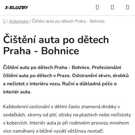
Přejít
Hledat
NÁKUP
na
KOŠÍK
obsah
Domů
/
Automoto
/
Čištění auta po dětech Praha - Bohnice
Čištění auta po dětech
Praha - Bohnice
Čištění auta po dětech Praha - Bohnice. Profesionální
čištění auta po dětech v Praze. Odstranění skvrn, drobků
a nečistot z interiéru vozu. Ruční a důkladná péče o
interiér auta.
Každodenní cestování s dětmi často znamená drobky v
sedačkách, skvrny od pití, otisky na plastech nebo nečistoty
v kobercích. Interiér auta je při rodinném provozu mnohem
více namáhaný a běžné vysátí většinou nestačí.