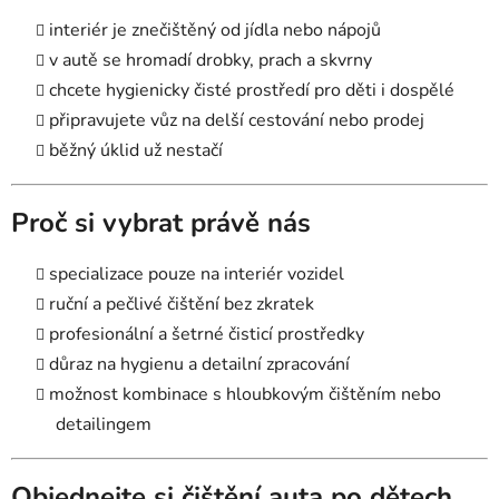
interiér je znečištěný od jídla nebo nápojů
v autě se hromadí drobky, prach a skvrny
chcete hygienicky čisté prostředí pro děti i dospělé
připravujete vůz na delší cestování nebo prodej
běžný úklid už nestačí
Proč si vybrat právě nás
specializace pouze na interiér vozidel
ruční a pečlivé čištění bez zkratek
profesionální a šetrné čisticí prostředky
důraz na hygienu a detailní zpracování
možnost kombinace s hloubkovým čištěním nebo
detailingem
Objednejte si čištění auta po dětech