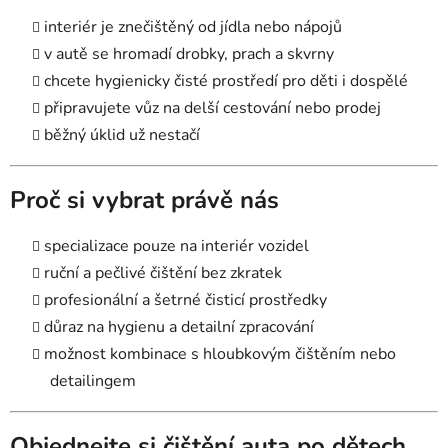
interiér je znečištěný od jídla nebo nápojů
v autě se hromadí drobky, prach a skvrny
chcete hygienicky čisté prostředí pro děti i dospělé
připravujete vůz na delší cestování nebo prodej
běžný úklid už nestačí
Proč si vybrat právě nás
specializace pouze na interiér vozidel
ruční a pečlivé čištění bez zkratek
profesionální a šetrné čisticí prostředky
důraz na hygienu a detailní zpracování
možnost kombinace s hloubkovým čištěním nebo
detailingem
Objednejte si čištění auta po dětech