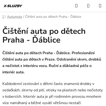
Přejít
Hledat
NÁKUP
na
KOŠÍK
obsah
Domů
/
Automoto
/
Čištění auta po dětech Praha - Ďáblice
Čištění auta po dětech
Praha - Ďáblice
Čištění auta po dětech Praha - Ďáblice. Profesionální
čištění auta po dětech v Praze. Odstranění skvrn, drobků
a nečistot z interiéru vozu. Ruční a důkladná péče o
interiér auta.
Každodenní cestování s dětmi často znamená drobky v
sedačkách, skvrny od pití, otisky na plastech nebo nečistoty
v kobercích. Interiér auta je při rodinném provozu mnohem
více namáhaný a běžné vysátí většinou nestačí.