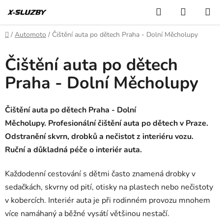
Přejít
Hledat
NÁKUP
na
KOŠÍK
obsah
Domů
/
Automoto
/
Čištění auta po dětech Praha - Dolní Měcholupy
Čištění auta po dětech
Praha - Dolní Měcholupy
Čištění auta po dětech Praha - Dolní
Měcholupy. Profesionální čištění auta po dětech v Praze.
Odstranění skvrn, drobků a nečistot z interiéru vozu.
Ruční a důkladná péče o interiér auta.
Každodenní cestování s dětmi často znamená drobky v
sedačkách, skvrny od pití, otisky na plastech nebo nečistoty
v kobercích. Interiér auta je při rodinném provozu mnohem
více namáhaný a běžné vysátí většinou nestačí.