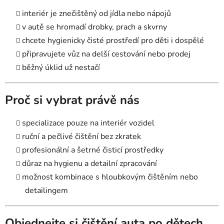
interiér je znečištěný od jídla nebo nápojů
v autě se hromadí drobky, prach a skvrny
chcete hygienicky čisté prostředí pro děti i dospělé
připravujete vůz na delší cestování nebo prodej
běžný úklid už nestačí
Proč si vybrat právě nás
specializace pouze na interiér vozidel
ruční a pečlivé čištění bez zkratek
profesionální a šetrné čisticí prostředky
důraz na hygienu a detailní zpracování
možnost kombinace s hloubkovým čištěním nebo
detailingem
Objednejte si čištění auta po dětech