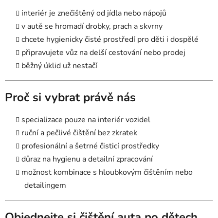
interiér je znečištěný od jídla nebo nápojů
v autě se hromadí drobky, prach a skvrny
chcete hygienicky čisté prostředí pro děti i dospělé
připravujete vůz na delší cestování nebo prodej
běžný úklid už nestačí
Proč si vybrat právě nás
specializace pouze na interiér vozidel
ruční a pečlivé čištění bez zkratek
profesionální a šetrné čisticí prostředky
důraz na hygienu a detailní zpracování
možnost kombinace s hloubkovým čištěním nebo
detailingem
Objednejte si čištění auta po dětech