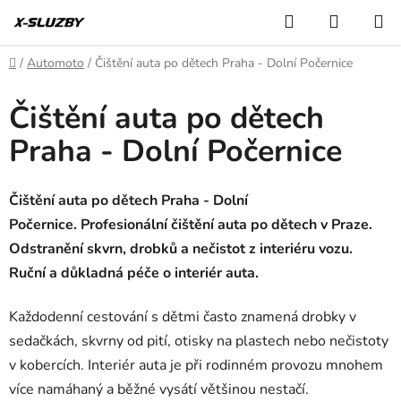
Přejít
Hledat
NÁKUP
na
KOŠÍK
obsah
Domů
/
Automoto
/
Čištění auta po dětech Praha - Dolní Počernice
Čištění auta po dětech
Praha - Dolní Počernice
Čištění auta po dětech Praha - Dolní
Počernice. Profesionální čištění auta po dětech v Praze.
Odstranění skvrn, drobků a nečistot z interiéru vozu.
Ruční a důkladná péče o interiér auta.
Každodenní cestování s dětmi často znamená drobky v
sedačkách, skvrny od pití, otisky na plastech nebo nečistoty
v kobercích. Interiér auta je při rodinném provozu mnohem
více namáhaný a běžné vysátí většinou nestačí.