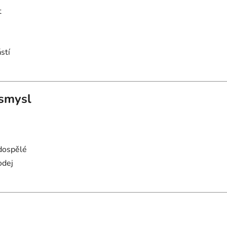
t
stí
 smysl
 dospělé
odej