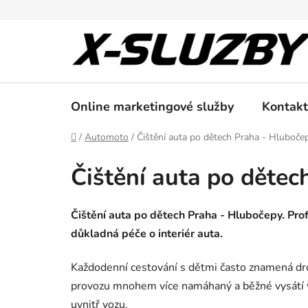
Přejít
na
obsah
Online marketingové služby
Kontakt
Domů
/
Automoto
/
Čištění auta po dětech Praha - Hluboče
Čištění auta po dětec
Čištění auta po dětech Praha - Hlubočepy. Profe
důkladná péče o interiér auta.
Každodenní cestování s dětmi často znamená drobk
provozu mnohem více namáhaný a běžné vysátí v
uvnitř vozu.