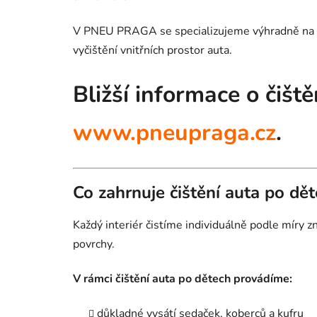
V PNEU PRAGA se specializujeme výhradně na pé
vyčištění vnitřních prostor auta.
Bližší informace o čišt
www.pneupraga.cz
.
Co zahrnuje čištění auta po dě
Každý interiér čistíme individuálně podle míry zn
povrchy.
V rámci čištění auta po dětech provádíme:
důkladné vysátí sedaček, koberců a kufru