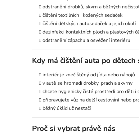
odstranění drobků, skvrn a běžných nečisto
čištění textilních i kožených sedaček
čištění dětských autosedaček a jejich okolí
dezinfekci kontaktních ploch a plastových čá
odstranění zápachu a osvěžení interiéru
Kdy má čištění auta po dětech
interiér je znečištěný od jídla nebo nápojů
v autě se hromadí drobky, prach a skvrny
chcete hygienicky čisté prostředí pro děti i
připravujete vůz na delší cestování nebo pr
běžný úklid už nestačí
Proč si vybrat právě nás