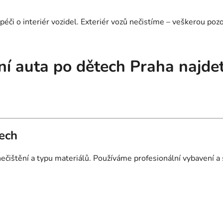
či o interiér vozidel. Exteriér vozů nečistíme – veškerou po
ění auta po dětech Praha najd
tech
ečištění a typu materiálů. Používáme profesionální vybavení a š