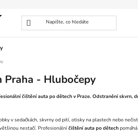
y
py
h Praha - Hlubočepy
sionální čištění auta po dětech v Praze. Odstranění skvrn, dr
y v sedačkách, skvrny od pití, otisky na plastech nebo nečisto
ětšinou nestačí. Profesionální
čištění auta po dětech
pomáhá o