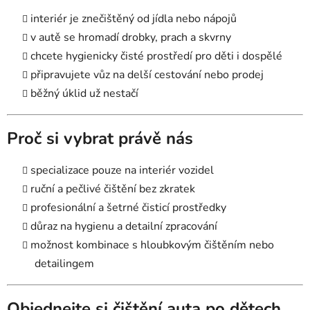
interiér je znečištěný od jídla nebo nápojů
v autě se hromadí drobky, prach a skvrny
chcete hygienicky čisté prostředí pro děti i dospělé
připravujete vůz na delší cestování nebo prodej
běžný úklid už nestačí
Proč si vybrat právě nás
specializace pouze na interiér vozidel
ruční a pečlivé čištění bez zkratek
profesionální a šetrné čisticí prostředky
důraz na hygienu a detailní zpracování
možnost kombinace s hloubkovým čištěním nebo
detailingem
Objednejte si čištění auta po dětech