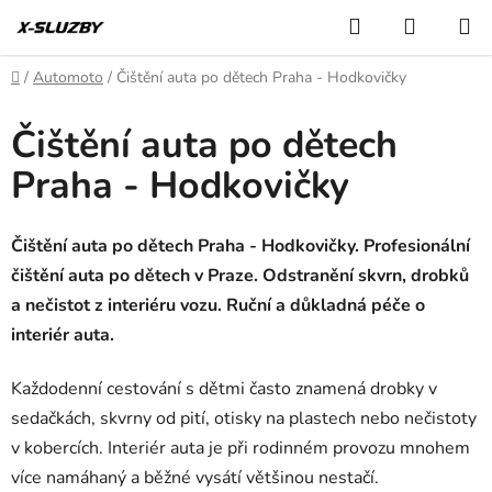
Přejít
Hledat
NÁKUP
na
KOŠÍK
obsah
Domů
/
Automoto
/
Čištění auta po dětech Praha - Hodkovičky
Čištění auta po dětech
Praha - Hodkovičky
Čištění auta po dětech Praha - Hodkovičky. Profesionální
čištění auta po dětech v Praze. Odstranění skvrn, drobků
a nečistot z interiéru vozu. Ruční a důkladná péče o
interiér auta.
Každodenní cestování s dětmi často znamená drobky v
sedačkách, skvrny od pití, otisky na plastech nebo nečistoty
v kobercích. Interiér auta je při rodinném provozu mnohem
více namáhaný a běžné vysátí většinou nestačí.