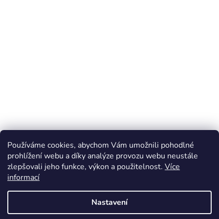
Používáme cookies, abychom Vám umožnili pohodlné
prohlížení webu a díky analýze provozu webu neustále
zlepšovali jeho funkce, výkon a použitelnost.
Více
Z
informací
á
Online marketing zajišťuje společnost X-VISION
p
Sitemap
Nastavení
a