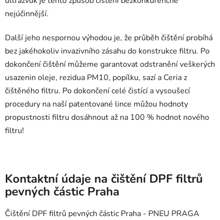
ultrazvuk je tento způsob čištění bezkonkurenčně
nejúčinnější.
Další jeho nespornou výhodou je, že průběh čištění probíhá
bez jakéhokoliv invazivního zásahu do konstrukce filtru. Po
dokončení čištění můžeme garantovat odstranění veškerých
usazenin oleje, rezidua PM10, popílku, sazí a Ceria z
čištěného filtru. Po dokončení celé čistící a vysoušecí
procedury na naší patentované lince můžou hodnoty
propustnosti filtru dosáhnout až na 100 % hodnot nového
filtru!
Kontaktní údaje na čištění DPF filtrů
pevných částic Praha
Čištění DPF filtrů pevných částic Praha - PNEU PRAGA