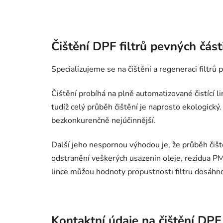
Čištění DPF filtrů pevných část
Specializujeme se na čištění a regeneraci filt
Čištění probíhá na plně automatizované čistící 
tudíž celý průběh čištění je naprosto ekologický
bezkonkurenčně nejúčinnější.
Další jeho nespornou výhodou je, že průběh čišt
odstranění veškerých usazenin oleje, rezidua PM1
lince můžou hodnoty propustnosti filtru dosáhn
Kontaktní údaje na čištění DPF 