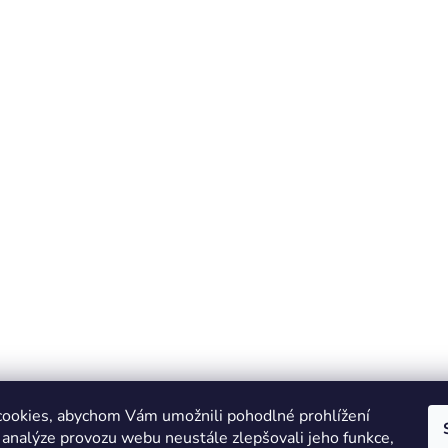
ookies, abychom Vám umožnili pohodlné prohlížení
 analýze provozu webu neustále zlepšovali jeho funkce,