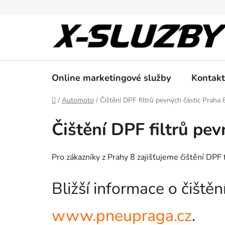
Přejít
na
obsah
Online marketingové služby
Kontakt
Domů
/
Automoto
/
Čištění DPF filtrů pevných částic Praha 
Čištění DPF filtrů pev
Pro zákazníky z Prahy 8 zajišťujeme čištění DPF 
Bližší informace o čiště
www.pneupraga.cz
.