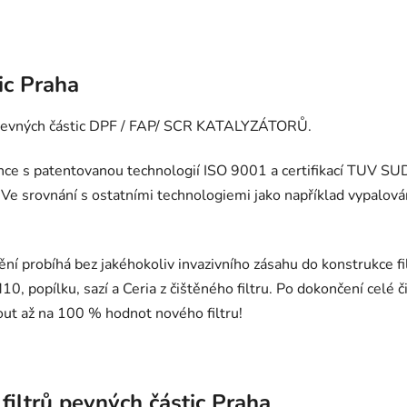
ic Praha
rů pevných částic DPF / FAP/ SCR KATALYZÁTORŮ.
lince s patentovanou technologií ISO 9001 a certifikací TUV SU
. Ve srovnání s ostatními technologiemi jako například vypalová
ění probíhá bez jakéhokoliv invazivního zásahu do konstrukce f
0, popílku, sazí a Ceria z čištěného filtru. Po dokončení celé 
out až na 100 % hodnot nového filtru!
filtrů pevných částic Praha