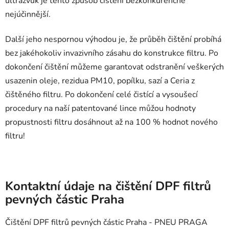
ultrazvuk je tento způsob čištění bezkonkurenčně
nejúčinnější.
Další jeho nespornou výhodou je, že průběh čištění probíhá
bez jakéhokoliv invazivního zásahu do konstrukce filtru. Po
dokončení čištění můžeme garantovat odstranění veškerých
usazenin oleje, rezidua PM10, popílku, sazí a Ceria z
čištěného filtru. Po dokončení celé čistící a vysoušecí
procedury na naší patentované lince můžou hodnoty
propustnosti filtru dosáhnout až na 100 % hodnot nového
filtru!
Kontaktní údaje na čištění DPF filtrů
pevných částic Praha
Čištění DPF filtrů pevných částic Praha - PNEU PRAGA