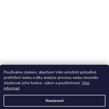
Používáme cookies, abychom Vám umožnili pohodlné
prohlížení webu a díky analýze provozu webu neustále
zlepšovali jeho funkce, výkon a použitelnost.
Více
Z
informací
á
Online marketing zajišťuje společnost X-VISION
p
Sitemap
Nastavení
a