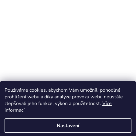
Používáme cookies, abychom Vám umožnili pohodlné
prohlížení webu a díky analýze provozu webu neustále
zlepšovali jeho funkce, výkon a použitelnost.
Více
Z
informací
á
Online marketing zajišťuje společnost X-VISION
p
Sitemap
Nastavení
a