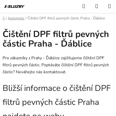
Přejít
Hledat
NÁKUP
na
KOŠÍK
obsah
Domů
/
Automoto
/
Čištění DPF filtrů pevných částic Praha - Ďáblice
Čištění DPF filtrů pevných
částic Praha - Ďáblice
Pro zákazníky z Prahy - Ďáblice zajišťujeme čištění DPF
filtrů pevných částic. Poptáváte čištění DPF filtrů pevných
částic? Neváhejte nás kontaktovat.
Bližší informace o čištění DPF
filtrů pevných částic Praha