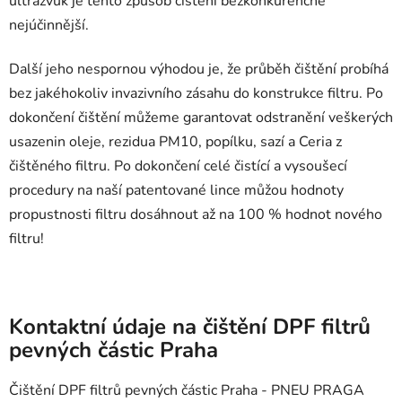
ultrazvuk je tento způsob čištění bezkonkurenčně
nejúčinnější.
Další jeho nespornou výhodou je, že průběh čištění probíhá
bez jakéhokoliv invazivního zásahu do konstrukce filtru. Po
dokončení čištění můžeme garantovat odstranění veškerých
usazenin oleje, rezidua PM10, popílku, sazí a Ceria z
čištěného filtru. Po dokončení celé čistící a vysoušecí
procedury na naší patentované lince můžou hodnoty
propustnosti filtru dosáhnout až na 100 % hodnot nového
filtru!
Kontaktní údaje na čištění DPF filtrů
pevných částic Praha
Čištění DPF filtrů pevných částic Praha - PNEU PRAGA