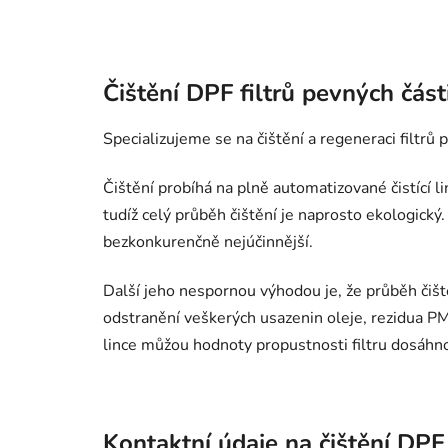
Čištění DPF filtrů pevných část
Specializujeme se na čištění a regeneraci filt
Čištění probíhá na plně automatizované čistící 
tudíž celý průběh čištění je naprosto ekologický
bezkonkurenčně nejúčinnější.
Další jeho nespornou výhodou je, že průběh čišt
odstranění veškerých usazenin oleje, rezidua PM1
lince můžou hodnoty propustnosti filtru dosáhn
Kontaktní údaje na čištění DPF 