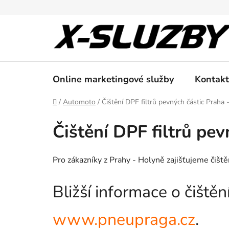
Přejít
na
obsah
Online marketingové služby
Kontakt
Domů
/
Automoto
/
Čištění DPF filtrů pevných částic Praha
Čištění DPF filtrů pe
Pro zákazníky z Prahy - Holyně zajišťujeme čiště
Bližší informace o čiště
www.pneupraga.cz
.