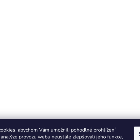
ookies, abychom Vám umožnili pohodlné prohlížení
 analýze provozu webu neustále zlepšovali jeho funkce,