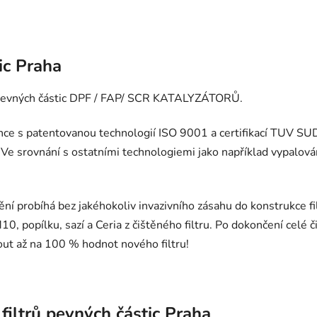
ic Praha
rů pevných částic DPF / FAP/ SCR KATALYZÁTORŮ.
lince s patentovanou technologií ISO 9001 a certifikací TUV SU
. Ve srovnání s ostatními technologiemi jako například vypalová
ění probíhá bez jakéhokoliv invazivního zásahu do konstrukce f
0, popílku, sazí a Ceria z čištěného filtru. Po dokončení celé 
out až na 100 % hodnot nového filtru!
filtrů pevných částic Praha