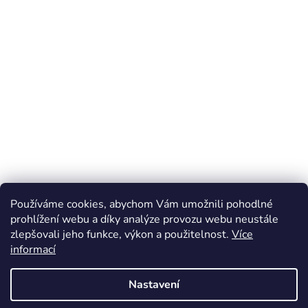
Používáme cookies, abychom Vám umožnili pohodlné
prohlížení webu a díky analýze provozu webu neustále
zlepšovali jeho funkce, výkon a použitelnost.
Více
Z
informací
á
Online marketing zajišťuje společnost X-VISION
p
Sitemap
Nastavení
a