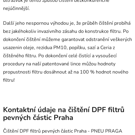
ultrazvuk je tento způsob čištění bezkonkurenčně
nejúčinnější.
Další jeho nespornou výhodou je, že průběh čištění probíhá
bez jakéhokoliv invazivního zásahu do konstrukce filtru. Po
dokončení čištění můžeme garantovat odstranění veškerých
usazenin oleje, rezidua PM10, popílku, sazí a Ceria z
čištěného filtru. Po dokončení celé čistící a vysoušecí
procedury na naší patentované lince můžou hodnoty
propustnosti filtru dosáhnout až na 100 % hodnot nového
filtru!
Kontaktní údaje na čištění DPF filtrů
pevných částic Praha
Čištění DPF filtrů pevných částic Praha - PNEU PRAGA