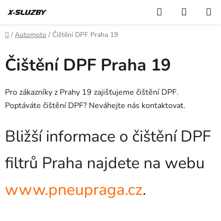
Přejít
Hledat
NÁKUP
na
KOŠÍK
obsah
Domů
/
Automoto
/
Čištění DPF Praha 19
Čištění DPF Praha 19
Pro zákazníky z Prahy 19 zajišťujeme čištění DPF.
Poptáváte čištění DPF? Neváhejte nás kontaktovat.
Bližší informace o čištění DPF
filtrů Praha najdete na webu
www.pneupraga.cz
.