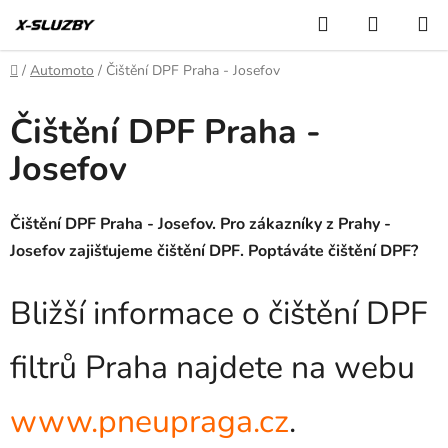
Přejít
Hledat
NÁKUP
na
KOŠÍK
obsah
Domů
/
Automoto
/
Čištění DPF Praha - Josefov
Čištění DPF Praha -
Josefov
Čištění DPF Praha - Josefov. Pro zákazníky z Prahy -
Josefov zajišťujeme čištění DPF. Poptáváte čištění DPF?
Bližší informace o čištění DPF
filtrů Praha najdete na webu
www.pneupraga.cz
.