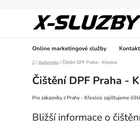
Přejít
na
obsah
Online marketingové služby
Kontakt
Domů
/
Automoto
/
Čištění DPF Praha - Křeslice
Čištění DPF Praha - K
Pro zákazníky z Prahy - Křeslice zajišťujeme či
Bližší informace o čiště