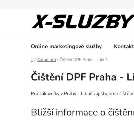
Přejít
na
obsah
Online marketingové služby
Kontakt
Domů
/
Automoto
/
Čištění DPF Praha - Libuš
Čištění DPF Praha - L
Pro zákazníky z Prahy - Libuš zajišťujeme čiště
Bližší informace o čiště