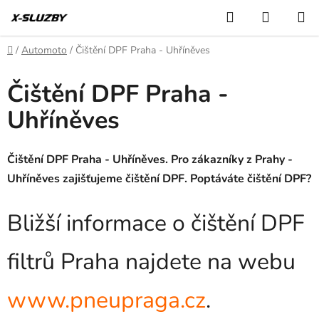
Přejít
Hledat
NÁKUP
na
KOŠÍK
obsah
Domů
/
Automoto
/
Čištění DPF Praha - Uhříněves
Čištění DPF Praha -
Uhříněves
Čištění DPF Praha - Uhříněves. Pro zákazníky z Prahy -
Uhříněves zajišťujeme čištění DPF. Poptáváte čištění DPF?
Bližší informace o čištění DPF
filtrů Praha najdete na webu
www.pneupraga.cz
.