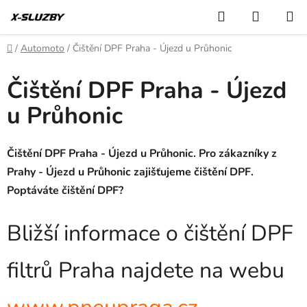
Přejít
Hledat
NÁKUP
na
KOŠÍK
obsah
Domů
/
Automoto
/
Čištění DPF Praha - Újezd u Průhonic
Čištění DPF Praha - Újezd
u Průhonic
Čištění DPF Praha - Újezd u Průhonic. Pro zákazníky z
Prahy - Újezd u Průhonic zajišťujeme čištění DPF.
Poptáváte čištění DPF?
Bližší informace o čištění DPF
filtrů Praha najdete na webu