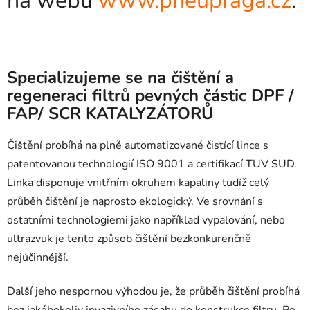
na webu
www.pneupraga.cz
.
Specializujeme se na čištění a
regeneraci filtrů pevných částic DPF /
FAP/ SCR KATALYZÁTORŮ
Čištění probíhá na plně automatizované čistící lince s
patentovanou technologií ISO 9001 a certifikací TUV SUD.
Linka disponuje vnitřním okruhem kapaliny tudíž celý
průběh čištění je naprosto ekologický. Ve srovnání s
ostatními technologiemi jako například vypalování, nebo
ultrazvuk je tento způsob čištění bezkonkurenčně
nejúčinnější.
Další jeho nespornou výhodou je, že průběh čištění probíhá
bez jakéhokoliv invazivního zásahu do konstrukce filtru. Po