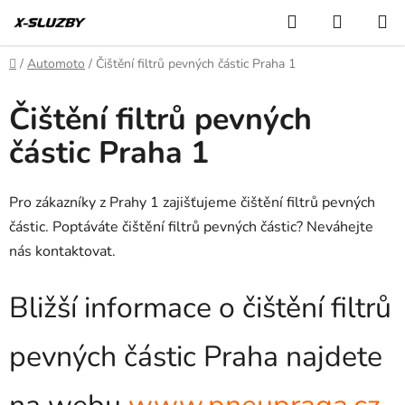
Přejít
Hledat
NÁKUP
na
KOŠÍK
obsah
Domů
/
Automoto
/
Čištění filtrů pevných částic Praha 1
Čištění filtrů pevných
částic Praha 1
Pro zákazníky z Prahy 1 zajišťujeme čištění filtrů pevných
částic. Poptáváte čištění filtrů pevných částic? Neváhejte
nás kontaktovat.
Bližší informace o čištění filtrů
pevných částic Praha najdete