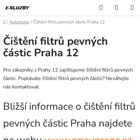
Přejít
Hledat
NÁKUP
na
KOŠÍK
obsah
Domů
/
Automoto
/
Čištění filtrů pevných částic Praha 12
Čištění filtrů pevných
částic Praha 12
Pro zákazníky z Prahy 12 zajišťujeme čištění filtrů pevných
částic. Poptáváte čištění filtrů pevných částic? Neváhejte
nás kontaktovat.
Bližší informace o čištění filtrů
pevných částic Praha najdete