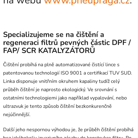
na webu
www.pneupraga.cz
.
Specializujeme se na čištění a
regeneraci filtrů pevných částic DPF /
FAP/ SCR KATALYZÁTORŮ
Čištění probíhá na plně automatizované čistící lince s
patentovanou technologií ISO 9001 a certifikací TUV SUD.
Linka disponuje vnitřním okruhem kapaliny tudíž celý
průběh čištění je naprosto ekologický. Ve srovnání s
ostatními technologiemi jako například vypalování, nebo
ultrazvuk je tento způsob čištění bezkonkurenčně
nejúčinnější.
Další jeho nespornou výhodou je, že průběh čištění probíhá
bez jakéhokoliv invazivního zásahu do konstrukce filtru. Po