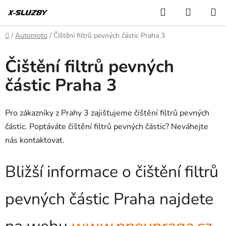
Přejít
Hledat
NÁKUP
na
KOŠÍK
obsah
Domů
/
Automoto
/
Čištění filtrů pevných částic Praha 3
Čištění filtrů pevných
částic Praha 3
Pro zákazníky z Prahy 3 zajišťujeme čištění filtrů pevných
částic. Poptáváte čištění filtrů pevných částic? Neváhejte
nás kontaktovat.
Bližší informace o čištění filtrů
pevných částic Praha najdete