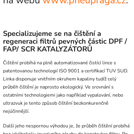
na webu
www.pneupraga.cz
.
Specializujeme se na čištění a
regeneraci filtrů pevných částic DPF /
FAP/ SCR KATALYZÁTORŮ
Čištění probíhá na plně automatizované čistící lince s
patentovanou technologií ISO 9001 a certifikací TUV SUD.
Linka disponuje vnitřním okruhem kapaliny tudíž celý
průběh čištění je naprosto ekologický. Ve srovnání s
ostatními technologiemi jako například vypalování, nebo
ultrazvuk je tento způsob čištění bezkonkurenčně
nejúčinnější.
Další jeho nespornou výhodou je, že průběh čištění probíhá
bez jakéhokoliv invazivního zásahu do konstrukce filtru. Po