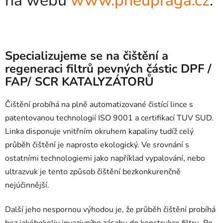
na webu
www.pneupraga.cz
.
Specializujeme se na čištění a
regeneraci filtrů pevných částic DPF /
FAP/ SCR KATALYZÁTORŮ
Čištění probíhá na plně automatizované čistící lince s
patentovanou technologií ISO 9001 a certifikací TUV SUD.
Linka disponuje vnitřním okruhem kapaliny tudíž celý
průběh čištění je naprosto ekologický. Ve srovnání s
ostatními technologiemi jako například vypalování, nebo
ultrazvuk je tento způsob čištění bezkonkurenčně
nejúčinnější.
Další jeho nespornou výhodou je, že průběh čištění probíhá
bez jakéhokoliv invazivního zásahu do konstrukce filtru. Po