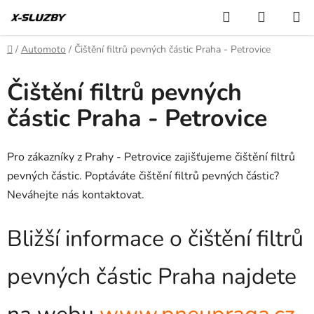
Přejít
Hledat
NÁKUP
na
KOŠÍK
obsah
Domů
/
Automoto
/
Čištění filtrů pevných částic Praha - Petrovice
Čištění filtrů pevných
částic Praha - Petrovice
Pro zákazníky z Prahy - Petrovice zajišťujeme čištění filtrů
pevných částic. Poptáváte čištění filtrů pevných částic?
Neváhejte nás kontaktovat.
Bližší informace o čištění filtrů
pevných částic Praha najdete