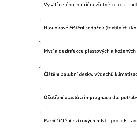
Vysátí celého interiéru
včetně kufru a pod
Hloubkové čištění sedaček
(textilních i k
Mytí a dezinfekce plastových a kožených č
Čištění palubní desky, výdechů klimatiza
Ošetření plastů a impregnace dle potřeb
Parní čištění rizikových míst
– pro odstraně