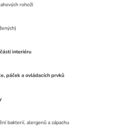
lahových rohoží
ožených)
ástí interiéru
ce, páček a ovládacích prvků
y
ní bakterií, alergenů a zápachu