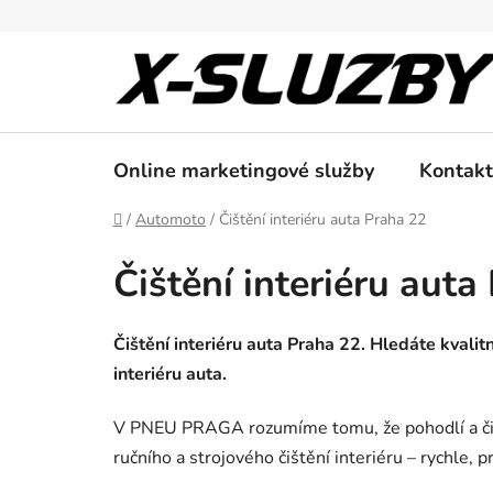
Přejít
na
obsah
Online marketingové služby
Kontakt
Domů
/
Automoto
/
Čištění interiéru auta Praha 22
Čištění interiéru auta
Čištění interiéru auta Praha 22. Hledáte kvalitn
interiéru auta.
V PNEU PRAGA rozumíme tomu, že pohodlí a čistot
ručního a strojového čištění interiéru – rychle, 