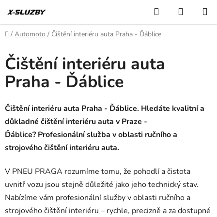
Přejít
Hledat
NÁKUP
na
KOŠÍK
obsah
Domů
/
Automoto
/
Čištění interiéru auta Praha - Ďáblice
Čištění interiéru auta
Praha - Ďáblice
Čištění interiéru auta Praha - Ďáblice. Hledáte kvalitní a
důkladné čištění interiéru auta v Praze -
Ďáblice? Profesionální služba v oblasti ručního a
strojového čištění interiéru auta.
V PNEU PRAGA rozumíme tomu, že pohodlí a čistota
uvnitř vozu jsou stejně důležité jako jeho technický stav.
Nabízíme vám profesionální služby v oblasti ručního a
strojového čištění interiéru – rychle, precizně a za dostupné