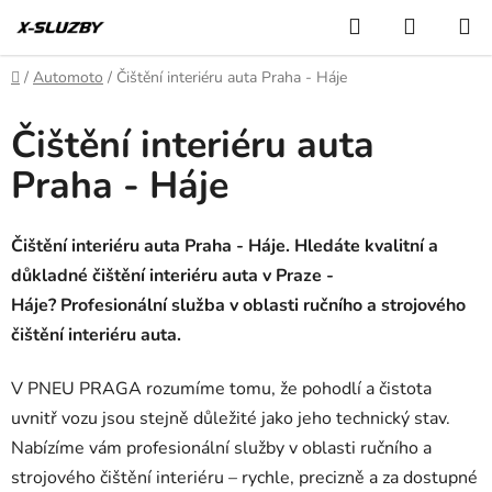
Přejít
Hledat
NÁKUP
na
KOŠÍK
obsah
Domů
/
Automoto
/
Čištění interiéru auta Praha - Háje
Čištění interiéru auta
Praha - Háje
Čištění interiéru auta Praha - Háje. Hledáte kvalitní a
důkladné čištění interiéru auta v Praze -
Háje? Profesionální služba v oblasti ručního a strojového
čištění interiéru auta.
V PNEU PRAGA rozumíme tomu, že pohodlí a čistota
uvnitř vozu jsou stejně důležité jako jeho technický stav.
Nabízíme vám profesionální služby v oblasti ručního a
strojového čištění interiéru – rychle, precizně a za dostupné