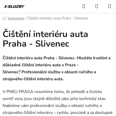
Přejít
Hledat
NÁKUP
na
KOŠÍK
obsah
Domů
/
Automoto
/
Čištění interiéru auta Praha - Slivenec
Čištění interiéru auta
Praha - Slivenec
Čištění interiéru auta Praha - Slivenec. Hledáte kvalitní a
důkladné čištění interiéru auta v Praze -
Slivenec? Profesionální služba v oblasti ručního a
strojového čištění interiéru auta.
V PNEU PRAGA rozumíme tomu, že pohodlí a čistota
uvnitř vozu jsou stejně důležité jako jeho technický stav.
Nabízíme vám profesionální služby v oblasti ručního a
strojového čištění interiéru – rychle, precizně a za dostupné