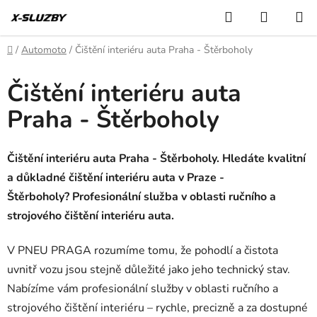
Přejít
Hledat
NÁKUP
na
KOŠÍK
obsah
Domů
/
Automoto
/
Čištění interiéru auta Praha - Štěrboholy
Čištění interiéru auta
Praha - Štěrboholy
Čištění interiéru auta Praha - Štěrboholy. Hledáte kvalitní
a důkladné čištění interiéru auta v Praze -
Štěrboholy? Profesionální služba v oblasti ručního a
strojového čištění interiéru auta.
V PNEU PRAGA rozumíme tomu, že pohodlí a čistota
uvnitř vozu jsou stejně důležité jako jeho technický stav.
Nabízíme vám profesionální služby v oblasti ručního a
strojového čištění interiéru – rychle, precizně a za dostupné