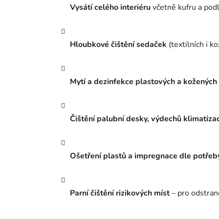
Vysátí celého interiéru
včetně kufru a pod
Hloubkové čištění sedaček
(textilních i k
Mytí a dezinfekce plastových a kožených č
Čištění palubní desky, výdechů klimatiza
Ošetření plastů a impregnace dle potřeb
Parní čištění rizikových míst
– pro odstraně