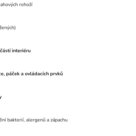
lahových rohoží
ožených)
ástí interiéru
ce, páček a ovládacích prvků
y
ní bakterií, alergenů a zápachu