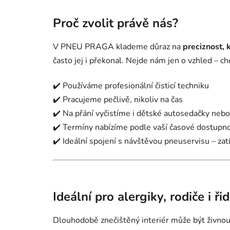
Proč zvolit právě nás?
V PNEU PRAGA klademe důraz na
preciznost, k
často jej i překonal. Nejde nám jen o vzhled – c
✔️ Používáme profesionální čisticí techniku
✔️ Pracujeme pečlivě, nikoliv na čas
✔️ Na přání vyčistíme i dětské autosedačky nebo 
✔️ Termíny nabízíme podle vaší časové dostupno
✔️ Ideální spojení s návštěvou pneuservisu – za
Ideální pro alergiky, rodiče i 
Dlouhodobě znečištěný interiér může být živnou 