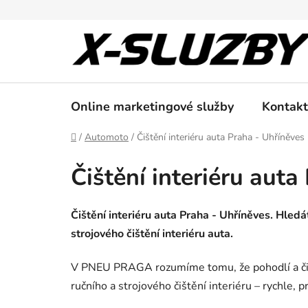
Přejít
na
obsah
Online marketingové služby
Kontakt
Domů
/
Automoto
/
Čištění interiéru auta Praha - Uhříněves
Čištění interiéru auta
Čištění interiéru auta Praha - Uhříněves. Hledát
strojového čištění interiéru auta.
V PNEU PRAGA rozumíme tomu, že pohodlí a čistot
ručního a strojového čištění interiéru – rychle, 