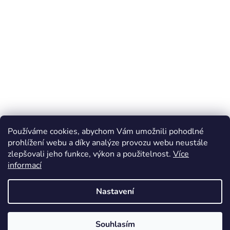
Používáme cookies, abychom Vám umožnili pohodlné
prohlížení webu a díky analýze provozu webu neustále
zlepšovali jeho funkce, výkon a použitelnost.
Více
Z
informací
á
Online marketing zajišťuje společnost X-VISION
p
Sitemap
Nastavení
a
t
Souhlasím
í
Vytvořil Shoptet