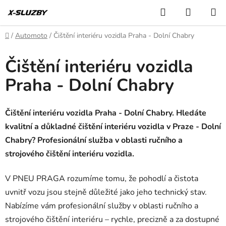
Přejít
Hledat
NÁKUP
na
KOŠÍK
obsah
Domů
/
Automoto
/
Čištění interiéru vozidla Praha - Dolní Chabry
Čištění interiéru vozidla
Praha - Dolní Chabry
Čištění interiéru vozidla Praha - Dolní Chabry. Hledáte
kvalitní a důkladné čištění interiéru vozidla v Praze - Dolní
Chabry? Profesionální služba v oblasti ručního a
strojového čištění interiéru vozidla.
V PNEU PRAGA rozumíme tomu, že pohodlí a čistota
uvnitř vozu jsou stejně důležité jako jeho technický stav.
Nabízíme vám profesionální služby v oblasti ručního a
strojového čištění interiéru – rychle, precizně a za dostupné