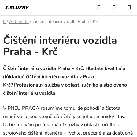
Přejít
Hledat
NÁKUP
na
KOŠÍK
obsah
Domů
/
Automoto
/
Čištění interiéru vozidla Praha - Krč
Čištění interiéru vozidla
Praha - Krč
Čištění interiéru vozidla Praha - Krč. Hledáte kvalitní a
důkladné čištění interiéru vozidla v Praze -
Krč? Profesionální služba v oblasti ručního a strojového
čištění interiéru vozidla.
V PNEU PRAGA rozumíme tomu, že pohodlí a čistota
uvnitř vozu jsou stejně důležité jako jeho technický stav.
Nabízíme vám profesionální služby v oblasti ručního a
strojového čištění interiéru – rychle, precizně a za dostupné