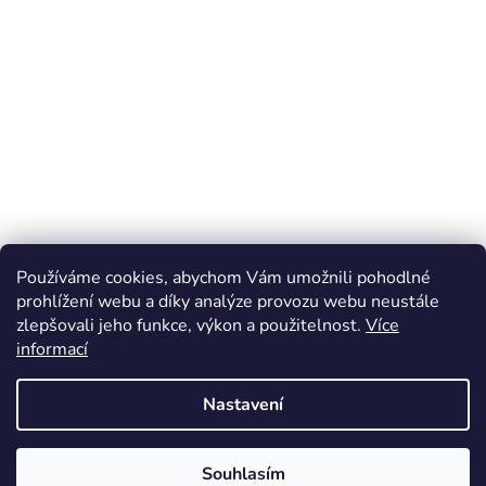
Používáme cookies, abychom Vám umožnili pohodlné
prohlížení webu a díky analýze provozu webu neustále
zlepšovali jeho funkce, výkon a použitelnost.
Více
Z
informací
á
Online marketing zajišťuje společnost X-VISION
p
Sitemap
Nastavení
a
t
Souhlasím
í
Vytvořil Shoptet