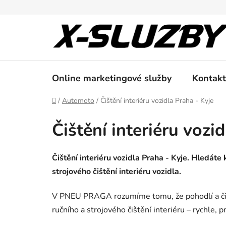
Přejít
na
obsah
Online marketingové služby
Kontakt
Domů
/
Automoto
/
Čištění interiéru vozidla Praha - Kyje
Čištění interiéru vozi
Čištění interiéru vozidla Praha - Kyje. Hledáte 
strojového čištění interiéru vozidla.
V PNEU PRAGA rozumíme tomu, že pohodlí a čistot
ručního a strojového čištění interiéru – rychle, 