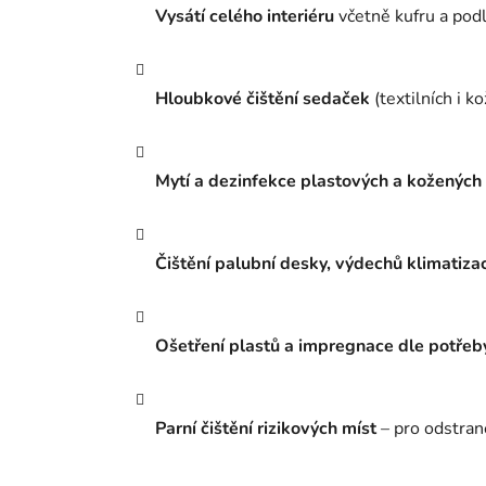
Vysátí celého interiéru
včetně kufru a pod
Hloubkové čištění sedaček
(textilních i k
Mytí a dezinfekce plastových a kožených č
Čištění palubní desky, výdechů klimatiza
Ošetření plastů a impregnace dle potřeb
Parní čištění rizikových míst
– pro odstraně