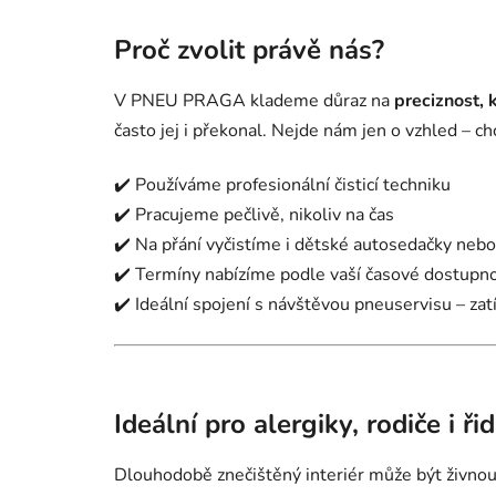
Proč zvolit právě nás?
V PNEU PRAGA klademe důraz na
preciznost, k
často jej i překonal. Nejde nám jen o vzhled – c
✔️ Používáme profesionální čisticí techniku
✔️ Pracujeme pečlivě, nikoliv na čas
✔️ Na přání vyčistíme i dětské autosedačky nebo 
✔️ Termíny nabízíme podle vaší časové dostupno
✔️ Ideální spojení s návštěvou pneuservisu – za
Ideální pro alergiky, rodiče i 
Dlouhodobě znečištěný interiér může být živnou 