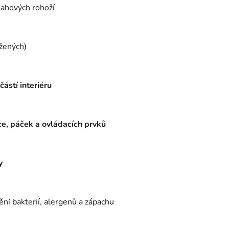
lahových rohoží
ožených)
ástí interiéru
ce, páček a ovládacích prvků
y
ní bakterií, alergenů a zápachu