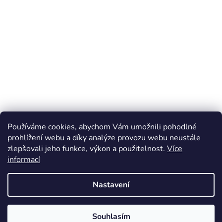
Používáme cookies, abychom Vám umožnili pohodlné
prohlížení webu a díky analýze provozu webu neustále
zlepšovali jeho funkce, výkon a použitelnost.
Více
Z
informací
á
Online marketing zajišťuje společnost X-VISION
p
Sitemap
Nastavení
a
t
Souhlasím
í
Vytvořil Shoptet