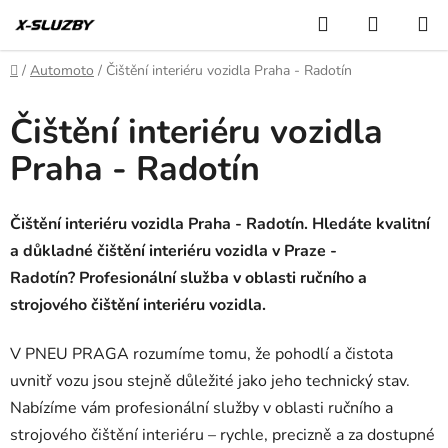
Přejít
Hledat
NÁKUP
na
KOŠÍK
obsah
Domů
/
Automoto
/
Čištění interiéru vozidla Praha - Radotín
Čištění interiéru vozidla
Praha - Radotín
Čištění interiéru vozidla Praha - Radotín. Hledáte kvalitní
a důkladné čištění interiéru vozidla v Praze -
Radotín? Profesionální služba v oblasti ručního a
strojového čištění interiéru vozidla.
V PNEU PRAGA rozumíme tomu, že pohodlí a čistota
uvnitř vozu jsou stejně důležité jako jeho technický stav.
Nabízíme vám profesionální služby v oblasti ručního a
strojového čištění interiéru – rychle, precizně a za dostupné