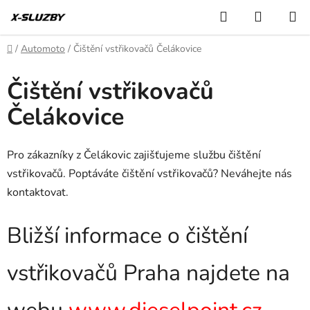
Přejít
Hledat
NÁKUP
na
KOŠÍK
obsah
Domů
/
Automoto
/
Čištění vstřikovačů Čelákovice
Čištění vstřikovačů
Čelákovice
Pro zákazníky z Čelákovic zajišťujeme službu čištění
vstřikovačů. Poptáváte čištění vstřikovačů? Neváhejte nás
kontaktovat.
Bližší informace o čištění
vstřikovačů Praha najdete na