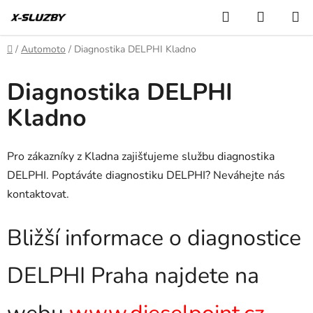
Přejít
Hledat
NÁKUP
na
KOŠÍK
obsah
Domů
/
Automoto
/
Diagnostika DELPHI Kladno
Diagnostika DELPHI
Kladno
Pro zákazníky z Kladna zajišťujeme službu diagnostika
DELPHI. Poptáváte diagnostiku DELPHI? Neváhejte nás
kontaktovat.
Bližší informace o diagnostice
DELPHI Praha najdete na